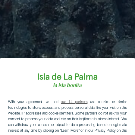
With your agreement, we and
our 14 partners
use cookies or similar
technologies to store, access, and process personal data like your visit on this
website, IP addresses and cookie identifiers. Some partners do not ask for your
consent to process your data and rely on their legitimate business interest. You
can withdraw your consent or object to data processing based on legitimate
interest at any time by clicking on “Learn More” or in our Privacy Policy on this