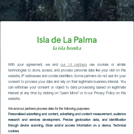
With your agreement, we and
our 14 partners
use cookies or similar
technologies to store, access, and process personal data like your visit on this
website, IP addresses and cookie identifiers. Some partners do not ask for your
consent to process your data and rely on their legitimate business interest. You
can withdraw your consent or object to data processing based on legitimate
interest at any time by clicking on “Learn More” or in our Privacy Policy on this
website.
We and our partners process data for the following purposes:
Personalised advertising and content, advertising and content measurement, audience
research and services development
, Precise geolocation data, and identification
through device scanning
, Store and/or access information on a device
, Technical
cookies