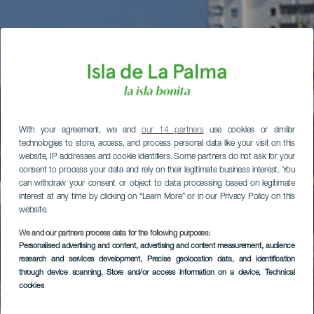
With your agreement, we and
our 14 partners
use cookies or similar
technologies to store, access, and process personal data like your visit on this
website, IP addresses and cookie identifiers. Some partners do not ask for your
consent to process your data and rely on their legitimate business interest. You
can withdraw your consent or object to data processing based on legitimate
interest at any time by clicking on “Learn More” or in our Privacy Policy on this
website.
We and our partners process data for the following purposes:
Personalised advertising and content, advertising and content measurement, audience
research and services development
, Precise geolocation data, and identification
through device scanning
, Store and/or access information on a device
, Technical
cookies