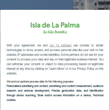
With your agreement, we and
our 14 partners
use cookies or similar
technologies to store, access, and process personal data like your visit on this
website, IP addresses and cookie identifiers. Some partners do not ask for your
consent to process your data and rely on their legitimate business interest. You
can withdraw your consent or object to data processing based on legitimate
interest at any time by clicking on “Learn More” or in our Privacy Policy on this
website.
We and our partners process data for the following purposes:
Personalised advertising and content, advertising and content measurement, audience
research and services development
, Precise geolocation data, and identification
through device scanning
, Store and/or access information on a device
, Technical
cookies