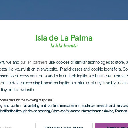
ent, we and
our 14 partners
use cookies or similar technologies to store,
ata like your visit on this website, IP addresses and cookie identifiers. 
onsent to process your data and rely on their legitimate business interest
ject to data processing based on legitimate interest at any time by click
olicy on this website.
ocess data for the following purposes:
ing and content, advertising and content measurement, audience research and service
dentification through device scanning
, Store and/or access information on a device
, Technica