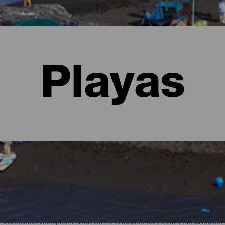
Playas
alma
 frondosos bosques llenos de tonalidades de verde y escarpados 