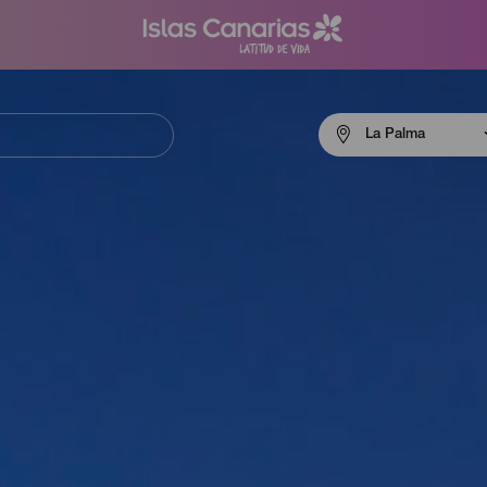
Menú
La Palma
navigation
La
Palma