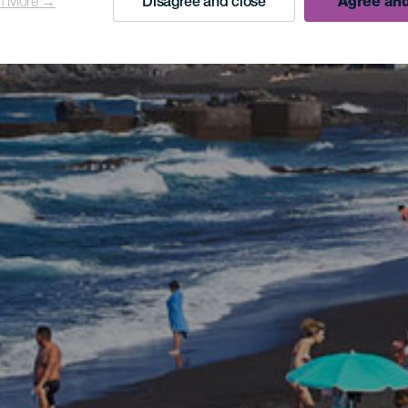
n More →
Disagree and close
Agree and