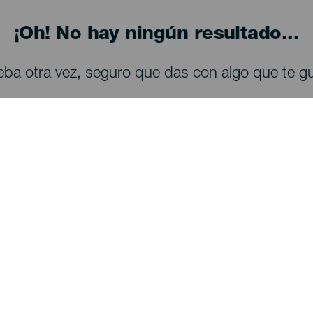
¡Oh! No hay ningún resultado...
eba otra vez, seguro que das con algo que te gu
QUE VER Y HACER
Observación de estrellas en La Palma
Senderos en La Palma
Playas en La Palma