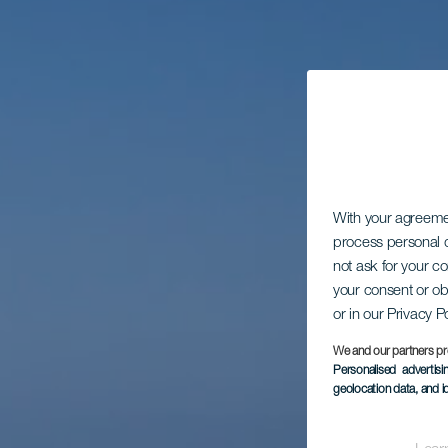
With your agreem
process personal d
not ask for your c
your consent or ob
or in our Privacy P
We and our partners pr
Personalised advertis
geolocation data, and i