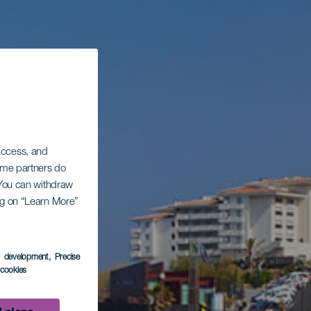
 access, and
Some partners do
. You can withdraw
ing on “Learn More”
s development
, Precise
l cookies