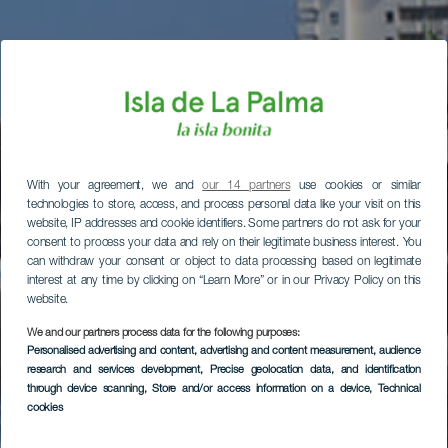
With your agreement, we and
our 14 partners
use cookies or similar
technologies to store, access, and process personal data like your visit on this
website, IP addresses and cookie identifiers. Some partners do not ask for your
consent to process your data and rely on their legitimate business interest. You
can withdraw your consent or object to data processing based on legitimate
interest at any time by clicking on “Learn More” or in our Privacy Policy on this
website.
We and our partners process data for the following purposes:
Personalised advertising and content, advertising and content measurement, audience
research and services development
, Precise geolocation data, and identification
through device scanning
, Store and/or access information on a device
, Technical
cookies