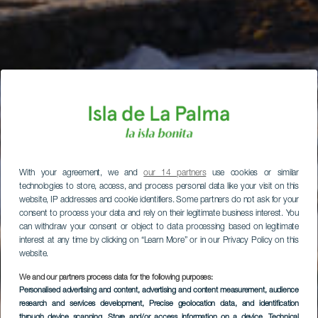
With your agreement, we and
our 14 partners
use cookies or similar
technologies to store, access, and process personal data like your visit on this
website, IP addresses and cookie identifiers. Some partners do not ask for your
consent to process your data and rely on their legitimate business interest. You
can withdraw your consent or object to data processing based on legitimate
interest at any time by clicking on “Learn More” or in our Privacy Policy on this
website.
We and our partners process data for the following purposes:
Personalised advertising and content, advertising and content measurement, audience
research and services development
, Precise geolocation data, and identification
through device scanning
, Store and/or access information on a device
, Technical