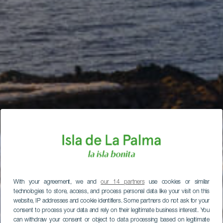
With your agreement, we and
our 14 partners
use cookies or similar
technologies to store, access, and process personal data like your visit on this
website, IP addresses and cookie identifiers. Some partners do not ask for your
consent to process your data and rely on their legitimate business interest. You
can withdraw your consent or object to data processing based on legitimate