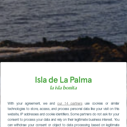
With your agreement, we and
our 14 partners
use cookies or similar
technologies to store, access, and process personal data like your visit on this
website, IP addresses and cookie identifiers. Some partners do not ask for your
consent to process your data and rely on their legitimate business interest. You
can withdraw your consent or object to data processing based on legitimate