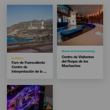
Imagen
Imagen
Imagen
Imagen
Listado
Listado
Categoría
Musea en bezienswaardigheden
Titular
Centro de Visitantes
Isla
La Palma
del Roque de los
Titular
Faro de Fuencaliente
Muchachos
Centro de
Interpretación de la ...
Isla
LA PALMA
Carretera LP-4 (Kilómetro 37)
Localidad
Villa de Garafía
Imagen
Imagen
Naar de website
Listado
Kaart weergeven