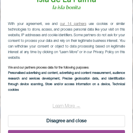
With your agreement, we and
our 14 partners
use cookies or similar
technologies to store, access, and process personal data like your visit on this
website, IP addresses and cookie identifiers. Some partners do not ask for your
consent to process your data and rely on their legitimate business interest. You
can withdraw your consent or object to data processing based on legitimate
interest at any time by clicking on “Learn More” or in our Privacy Policy on this
website.
We and our partners process data for the following purposes:
Personalised advertising and content, advertising and content measurement, audience
research and services development
, Precise geolocation data, and identification
through device scanning
, Store and/or access information on a device
, Technical
cookies
Learn More →
Disagree and close