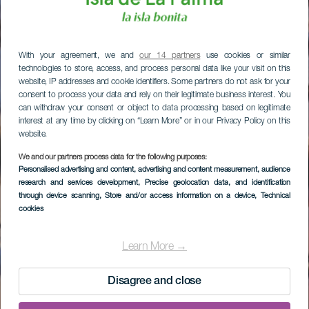
With your agreement, we and
our 14 partners
use cookies or similar
technologies to store, access, and process personal data like your visit on this
website, IP addresses and cookie identifiers. Some partners do not ask for your
consent to process your data and rely on their legitimate business interest. You
can withdraw your consent or object to data processing based on legitimate
interest at any time by clicking on “Learn More” or in our Privacy Policy on this
website.
We and our partners process data for the following purposes:
Personalised advertising and content, advertising and content measurement, audience
research and services development
, Precise geolocation data, and identification
through device scanning
, Store and/or access information on a device
, Technical
cookies
Learn More →
Disagree and close