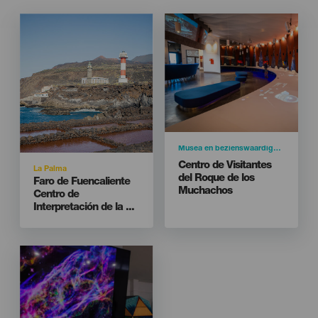
Imagen
Imagen
Imagen
Imagen
Listado
Listado
Categoría
Musea en bezienswaardigheden
Titular
Centro de Visitantes
Isla
La Palma
del Roque de los
Titular
Faro de Fuencaliente
Muchachos
Centro de
Interpretación de la ...
Isla
LA PALMA
Carretera LP-4 (Kilómetro 37)
Localidad
Villa de Garafía
Imagen
Imagen
Naar de website
Listado
Kaart weergeven