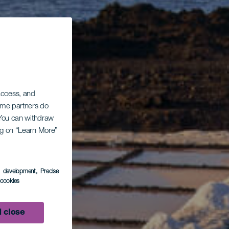
 access, and
Some partners do
. You can withdraw
ing on “Learn More”
s development
, Precise
l cookies
 close