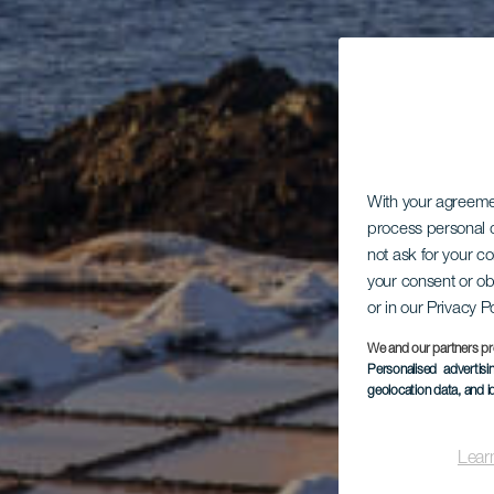
With your agreem
process personal d
not ask for your c
your consent or ob
or in our Privacy P
We and our partners pr
Personalised advertis
geolocation data, and i
Lear