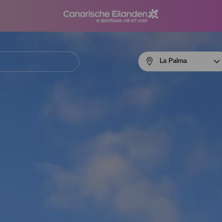
Menú
La Palma
navigation
La
Palma