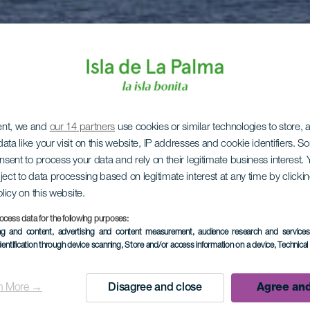
ent, we and
our 14 partners
use cookies or similar technologies to store,
ata like your visit on this website, IP addresses and cookie identifiers. 
onsent to process your data and rely on their legitimate business interest
ject to data processing based on legitimate interest at any time by click
olicy on this website.
ocess data for the following purposes:
ing and content, advertising and content measurement, audience research and service
dentification through device scanning
, Store and/or access information on a device
, Technica
n More →
Disagree and close
Agree and