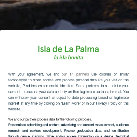
With your agreement, we and
our 14 partners
use cookies or similar
technologies to store, access, and process personal data like your visit on this
website, IP addresses and cookie identifiers. Some partners do not ask for your
consent to process your data and rely on their legitimate business interest. You
can withdraw your consent or object to data processing based on legitimate
interest at any time by clicking on “Learn More” or in our Privacy Policy on this
website.
We and our partners process data for the following purposes:
Personalised advertising and content, advertising and content measurement, audience
research and services development
, Precise geolocation data, and identification
through device scanning
, Store and/or access information on a device
, Technical