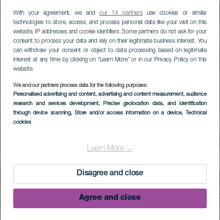
With your agreement, we and
our 14 partners
use cookies or similar
technologies to store, access, and process personal data like your visit on this
website, IP addresses and cookie identifiers. Some partners do not ask for your
consent to process your data and rely on their legitimate business interest. You
can withdraw your consent or object to data processing based on legitimate
interest at any time by clicking on “Learn More” or in our Privacy Policy on this
website.
We and our partners process data for the following purposes:
Personalised advertising and content, advertising and content measurement, audience
research and services development
, Precise geolocation data, and identification
through device scanning
, Store and/or access information on a device
, Technical
cookies
Learn More →
Disagree and close
Agree and close