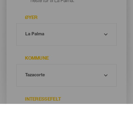
neste tur til La Palma.
ØYER
KOMMUNE
INTERESSEFELT