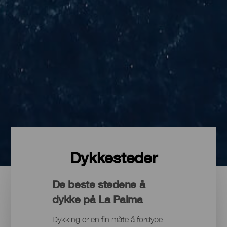
Dykkesteder
De beste stedene å
dykke på La Palma
Dykking er en fin måte å fordype