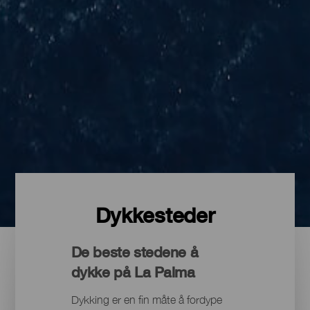
Dykkesteder
De beste stedene å
dykke på La Palma
Dykking er en fin måte å fordype