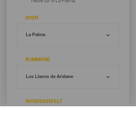
neste tur til La Palma.
ØYER
KOMMUNE
INTERESSEFELT