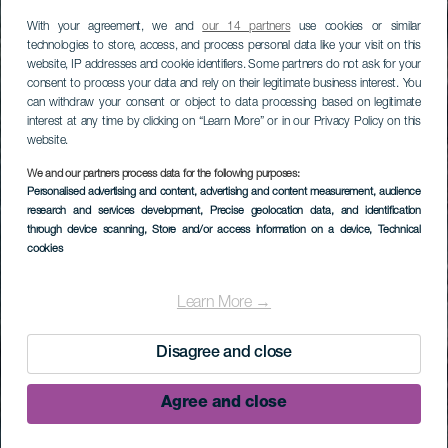
With your agreement, we and
our 14 partners
use cookies or similar
technologies to store, access, and process personal data like your visit on this
website, IP addresses and cookie identifiers. Some partners do not ask for your
consent to process your data and rely on their legitimate business interest. You
can withdraw your consent or object to data processing based on legitimate
interest at any time by clicking on “Learn More” or in our Privacy Policy on this
website.
We and our partners process data for the following purposes:
Personalised advertising and content, advertising and content measurement, audience
research and services development
, Precise geolocation data, and identification
through device scanning
, Store and/or access information on a device
, Technical
cookies
Learn More →
Disagree and close
Agree and close