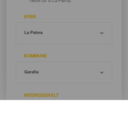
neste tur til La Palma.
ØYER
KOMMUNE
INTERESSEFELT