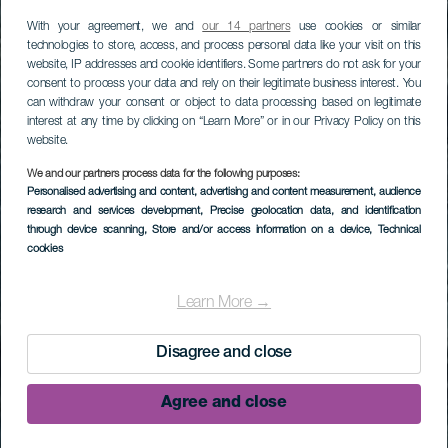
With your agreement, we and
our 14 partners
use cookies or similar
technologies to store, access, and process personal data like your visit on this
website, IP addresses and cookie identifiers. Some partners do not ask for your
consent to process your data and rely on their legitimate business interest. You
can withdraw your consent or object to data processing based on legitimate
interest at any time by clicking on “Learn More” or in our Privacy Policy on this
website.
We and our partners process data for the following purposes:
Personalised advertising and content, advertising and content measurement, audience
research and services development
, Precise geolocation data, and identification
through device scanning
, Store and/or access information on a device
, Technical
cookies
Learn More →
Disagree and close
Agree and close