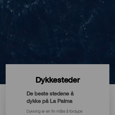
Dykkesteder
De beste stedene å
dykke på La Palma
Dykking er en fin måte å fordype