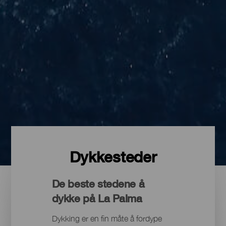
Dykkesteder
De beste stedene å
dykke på La Palma
Dykking er en fin måte å fordype