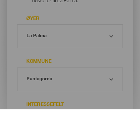
neste tur til La Palma.
ØYER
KOMMUNE
INTERESSEFELT