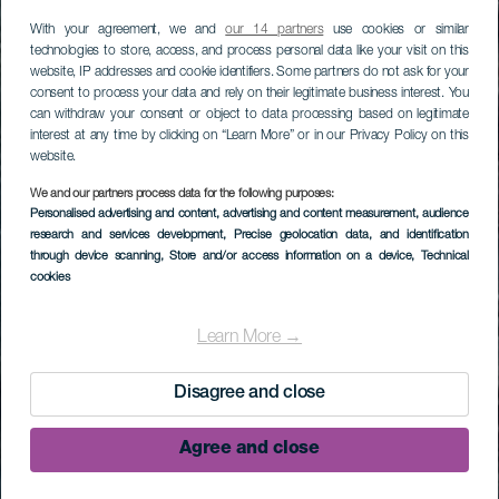
With your agreement, we and
our 14 partners
use cookies or similar
technologies to store, access, and process personal data like your visit on this
website, IP addresses and cookie identifiers. Some partners do not ask for your
consent to process your data and rely on their legitimate business interest. You
can withdraw your consent or object to data processing based on legitimate
interest at any time by clicking on “Learn More” or in our Privacy Policy on this
website.
We and our partners process data for the following purposes:
Personalised advertising and content, advertising and content measurement, audience
research and services development
, Precise geolocation data, and identification
through device scanning
, Store and/or access information on a device
, Technical
cookies
Learn More →
Disagree and close
Agree and close