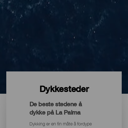
Dykkesteder
De beste stedene å
dykke på La Palma
Dykking er en fin måte å fordype