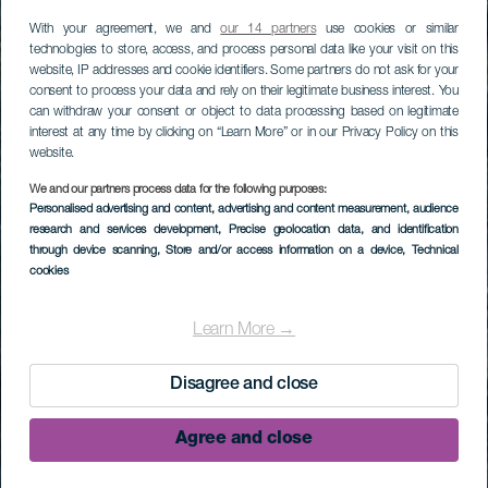
With your agreement, we and
our 14 partners
use cookies or similar
technologies to store, access, and process personal data like your visit on this
website, IP addresses and cookie identifiers. Some partners do not ask for your
consent to process your data and rely on their legitimate business interest. You
can withdraw your consent or object to data processing based on legitimate
interest at any time by clicking on “Learn More” or in our Privacy Policy on this
website.
We and our partners process data for the following purposes:
Personalised advertising and content, advertising and content measurement, audience
research and services development
, Precise geolocation data, and identification
through device scanning
, Store and/or access information on a device
, Technical
cookies
Learn More →
Disagree and close
Agree and close