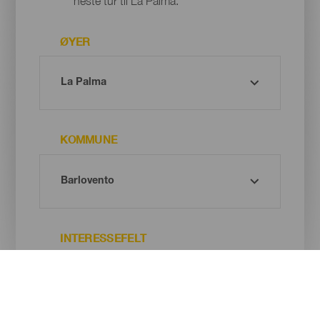
neste tur til La Palma.
ØYER
KOMMUNE
INTERESSEFELT