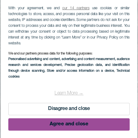
With your agreement, we and
our 14 partners
use cookies or similar
technologies to store, access, and process personal data like your visit on this
website, IP addresses and cookie identifiers. Some partners do not ask for your
consent to process your data and rely on their legitimate business interest. You
can withdraw your consent or object to data processing based on legitimate
interest at any time by clicking on “Learn More” or in our Privacy Policy on this
website.
We and our partners process data for the following purposes:
Personalised advertising and content, advertising and content measurement, audience
research and services development
, Precise geolocation data, and identification
through device scanning
, Store and/or access information on a device
, Technical
cookies
Learn More →
Disagree and close
Agree and close