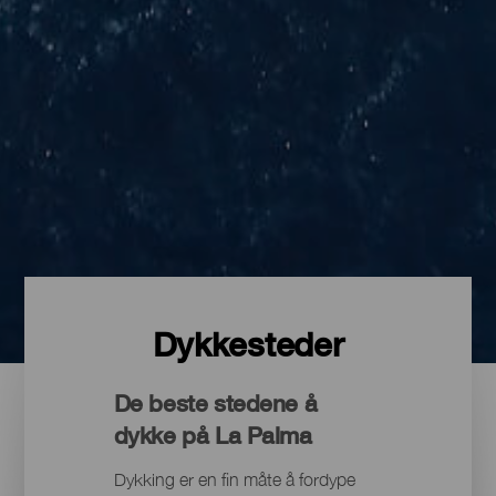
Dykkesteder
De beste stedene å
dykke på La Palma
Dykking er en fin måte å fordype