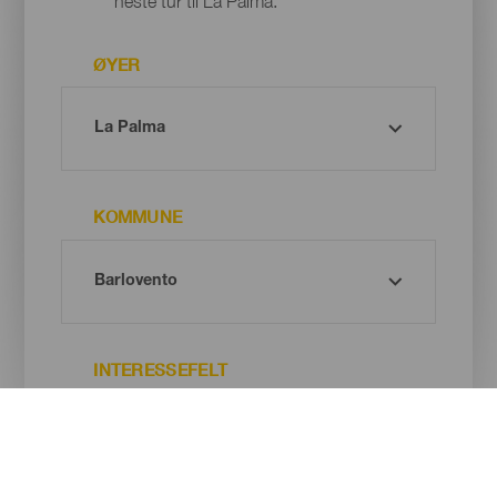
neste tur til La Palma.
ØYER
KOMMUNE
INTERESSEFELT