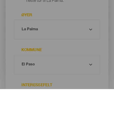
neste tur til La Palma.
ØYER
KOMMUNE
INTERESSEFELT