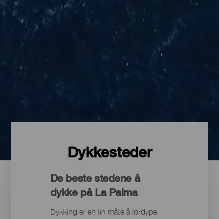
Dykkesteder
De beste stedene å
dykke på La Palma
Dykking er en fin måte å fordype