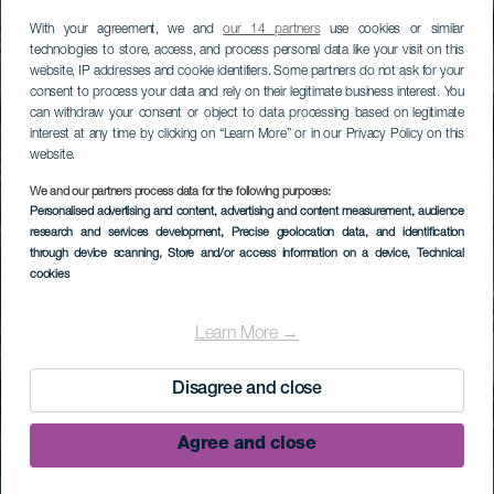
With your agreement, we and
our 14 partners
use cookies or similar
technologies to store, access, and process personal data like your visit on this
website, IP addresses and cookie identifiers. Some partners do not ask for your
consent to process your data and rely on their legitimate business interest. You
can withdraw your consent or object to data processing based on legitimate
interest at any time by clicking on “Learn More” or in our Privacy Policy on this
website.
We and our partners process data for the following purposes:
Personalised advertising and content, advertising and content measurement, audience
research and services development
, Precise geolocation data, and identification
through device scanning
, Store and/or access information on a device
, Technical
cookies
Learn More →
Disagree and close
Agree and close