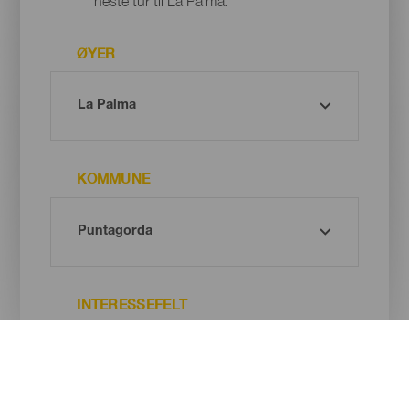
neste tur til La Palma.
ØYER
KOMMUNE
INTERESSEFELT