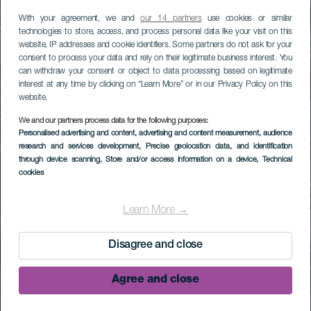
With your agreement, we and
our 14 partners
use cookies or similar
technologies to store, access, and process personal data like your visit on this
website, IP addresses and cookie identifiers. Some partners do not ask for your
consent to process your data and rely on their legitimate business interest. You
can withdraw your consent or object to data processing based on legitimate
interest at any time by clicking on “Learn More” or in our Privacy Policy on this
website.
We and our partners process data for the following purposes:
Personalised advertising and content, advertising and content measurement, audience
research and services development
, Precise geolocation data, and identification
through device scanning
, Store and/or access information on a device
, Technical
cookies
Learn More →
Disagree and close
Agree and close