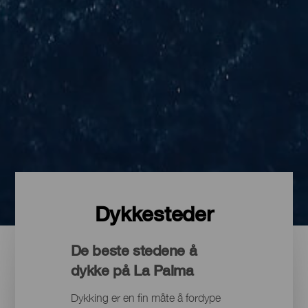
Dykkesteder
De beste stedene å
dykke på La Palma
Dykking er en fin måte å fordype