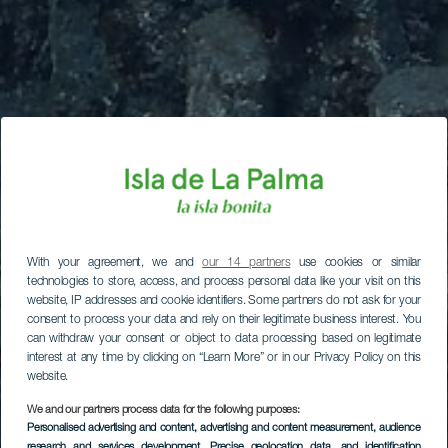
With your agreement, we and
our 14 partners
use cookies or similar
technologies to store, access, and process personal data like your visit on this
website, IP addresses and cookie identifiers. Some partners do not ask for your
consent to process your data and rely on their legitimate business interest. You
can withdraw your consent or object to data processing based on legitimate
interest at any time by clicking on “Learn More” or in our Privacy Policy on this
website.
We and our partners process data for the following purposes:
Personalised advertising and content, advertising and content measurement, audience
research and services development
, Precise geolocation data, and identification