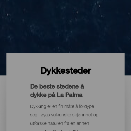
Dykkesteder
De beste stedene å
dykke på La Palma
Dykking er en fin måte å fordype
seg i øyas vulkanske skjønnhet og
utforske naturen fra en annen