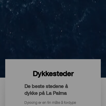
Dykkesteder
De beste stedene å
dykke på La Palma
Dykking er en fin måte å fordype