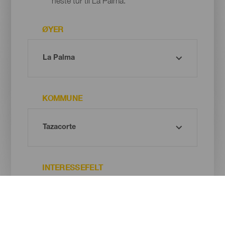
neste tur til La Palma.
ØYER
KOMMUNE
INTERESSEFELT