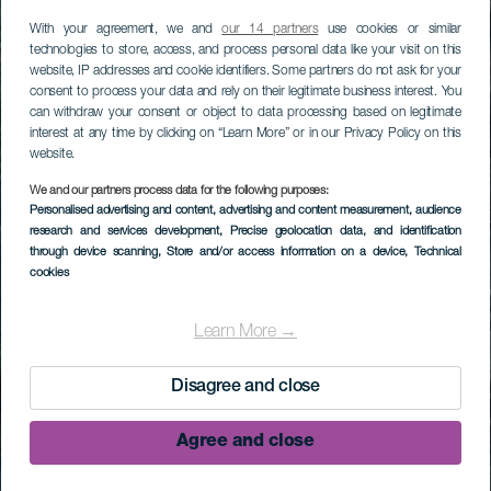
With your agreement, we and
our 14 partners
use cookies or similar
technologies to store, access, and process personal data like your visit on this
website, IP addresses and cookie identifiers. Some partners do not ask for your
consent to process your data and rely on their legitimate business interest. You
can withdraw your consent or object to data processing based on legitimate
interest at any time by clicking on “Learn More” or in our Privacy Policy on this
website.
We and our partners process data for the following purposes:
Personalised advertising and content, advertising and content measurement, audience
research and services development
, Precise geolocation data, and identification
through device scanning
, Store and/or access information on a device
, Technical
cookies
Learn More →
Disagree and close
Agree and close