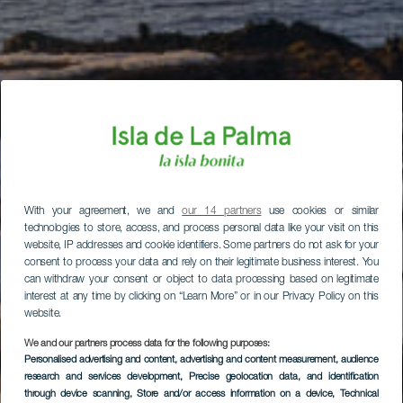
With your agreement, we and
our 14 partners
use cookies or similar
technologies to store, access, and process personal data like your visit on this
website, IP addresses and cookie identifiers. Some partners do not ask for your
consent to process your data and rely on their legitimate business interest. You
can withdraw your consent or object to data processing based on legitimate
interest at any time by clicking on “Learn More” or in our Privacy Policy on this
website.
We and our partners process data for the following purposes:
Personalised advertising and content, advertising and content measurement, audience
research and services development
, Precise geolocation data, and identification
through device scanning
, Store and/or access information on a device
, Technical