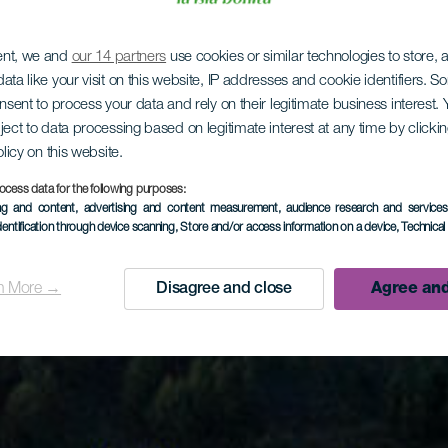
ent, we and
our 14 partners
use cookies or similar technologies to store,
ata like your visit on this website, IP addresses and cookie identifiers. 
onsent to process your data and rely on their legitimate business interest
ject to data processing based on legitimate interest at any time by click
olicy on this website.
ocess data for the following purposes:
ing and content, advertising and content measurement, audience research and service
dentification through device scanning
, Store and/or access information on a device
, Technica
n More →
Disagree and close
Agree and