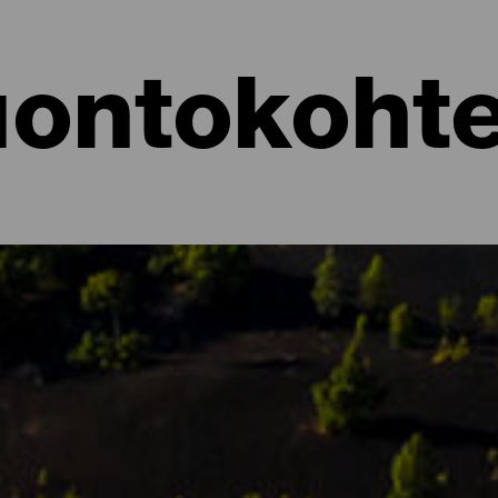
ontokoht
ontoalueet
ti, se on ”yltäkylläinen luonto”. La Palma on täynnä kiehtovia kontr
lä La Palmalla erilaisia ekosysteemejä, joilla jokaisella on oma ai
jelualueita ja luonnonmuistomerkkejä, suojeltuja alueita ja paikkoja