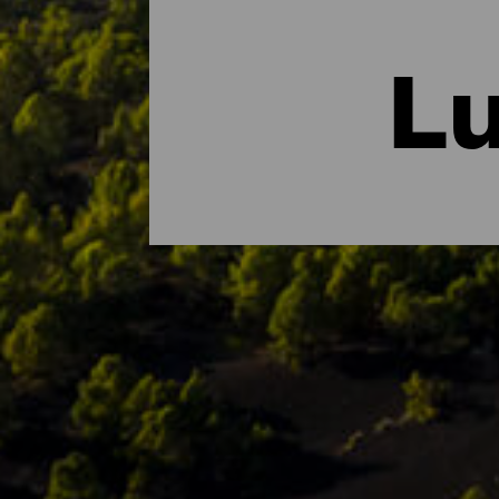
Lu
La Palman tärkeimmät lu
Jos jokin kuvaa La Isla Bonitaa täydellises
kokonaisuudessaan biosfäärialueena pitämäl
Saaren luontoalueisiin kuuluu puistoja, suo