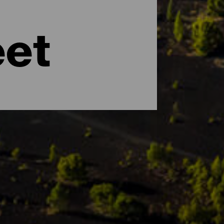
eet
asteja ja vivahteita. Unescon
nutlaatuinen kasvistonsa ja eläimistönsä.
, jotka kiinnostavat sekä matkailijoita että