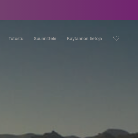
Tutustu
Suunnittele
Käytännön tietoja