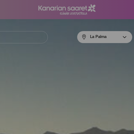
Menú
La Palma
navigation
La
Palma