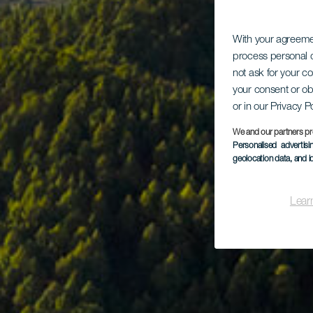
With your agreem
process personal d
not ask for your c
your consent or ob
or in our Privacy P
We and our partners pr
Personalised advertis
geolocation data, and i
Lear