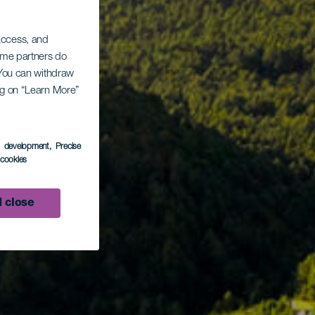
 access, and
Some partners do
. You can withdraw
ing on “Learn More”
s development
, Precise
l cookies
 close