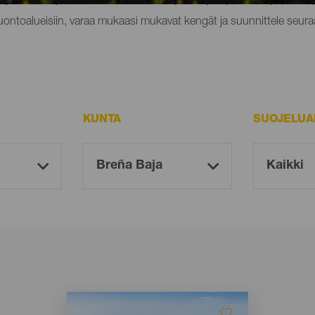
luontoalueisiin, varaa mukaasi mukavat kengät ja suunnittele seura
KUNTA
SUOJELUA
Imagen
Imagen
Listado