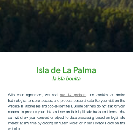
With your agreement, we and
our 14 partners
use cookies or similar
technologies to store, access, and process personal data like your visit on this
website, IP addresses and cookie identifiers. Some partners do not ask for your
consent to process your data and rely on their legitimate business interest. You
can withdraw your consent or object to data processing based on legitimate
interest at any time by clicking on “Learn More” or in our Privacy Policy on this
website.