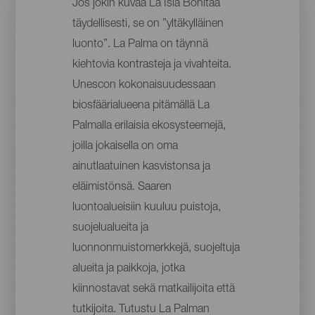
Jos jokin kuvaa La Isla Bonitaa
täydellisesti, se on ”yltäkylläinen
luonto”. La Palma on täynnä
kiehtovia kontrasteja ja vivahteita.
Unescon kokonaisuudessaan
biosfäärialueena pitämällä La
Palmalla erilaisia ekosysteemejä,
joilla jokaisella on oma
ainutlaatuinen kasvistonsa ja
eläimistönsä. Saaren
luontoalueisiin kuuluu puistoja,
suojelualueita ja
luonnonmuistomerkkejä, suojeltuja
alueita ja paikkoja, jotka
kiinnostavat sekä matkailijoita että
tutkijoita. Tutustu La Palman