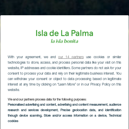
With your agreement, we and
our 14 partners
use cookies or similar
technologies to store, access, and process personal data like your visit on this
website, IP addresses and cookie identifiers. Some partners do not ask for your
consent to process your data and rely on their legitimate business interest. You
can withdraw your consent or object to data processing based on legitimate
interest at any time by clicking on “Learn More” or in our Privacy Policy on this
website.
We and our partners process data for the following purposes:
Personalised advertising and content, advertising and content measurement, audience
research and services development
, Precise geolocation data, and identification
through device scanning
, Store and/or access information on a device
, Technical
cookies