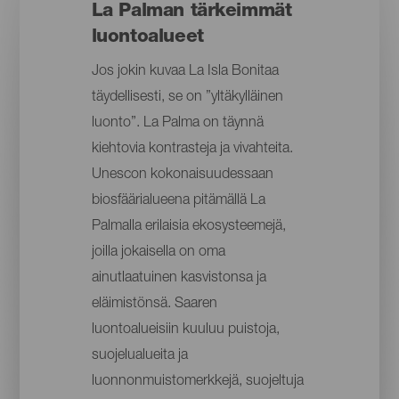
La Palman tärkeimmät
luontoalueet
Jos jokin kuvaa La Isla Bonitaa
täydellisesti, se on ”yltäkylläinen
luonto”. La Palma on täynnä
kiehtovia kontrasteja ja vivahteita.
Unescon kokonaisuudessaan
biosfäärialueena pitämällä La
Palmalla erilaisia ekosysteemejä,
joilla jokaisella on oma
ainutlaatuinen kasvistonsa ja
eläimistönsä. Saaren
luontoalueisiin kuuluu puistoja,
suojelualueita ja
luonnonmuistomerkkejä, suojeltuja