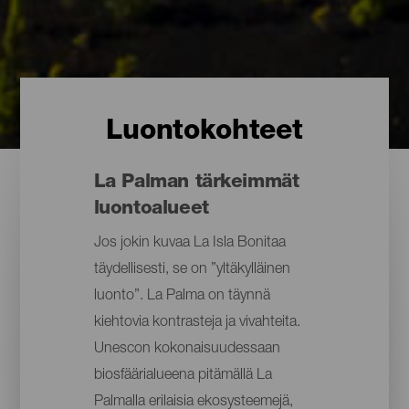
Luontokohteet
La Palman tärkeimmät
luontoalueet
Jos jokin kuvaa La Isla Bonitaa
täydellisesti, se on ”yltäkylläinen
luonto”. La Palma on täynnä
kiehtovia kontrasteja ja vivahteita.
Unescon kokonaisuudessaan
biosfäärialueena pitämällä La
Palmalla erilaisia ekosysteemejä,