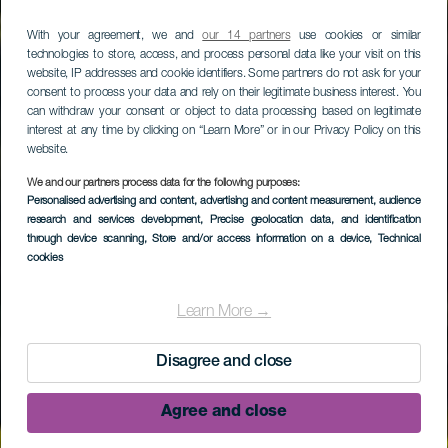
With your agreement, we and
our 14 partners
use cookies or similar
technologies to store, access, and process personal data like your visit on this
website, IP addresses and cookie identifiers. Some partners do not ask for your
consent to process your data and rely on their legitimate business interest. You
can withdraw your consent or object to data processing based on legitimate
interest at any time by clicking on “Learn More” or in our Privacy Policy on this
website.
We and our partners process data for the following purposes:
Personalised advertising and content, advertising and content measurement, audience
research and services development
, Precise geolocation data, and identification
through device scanning
, Store and/or access information on a device
, Technical
cookies
Learn More →
Disagree and close
Agree and close