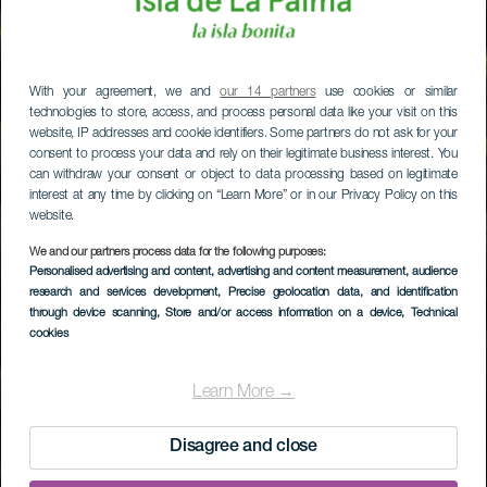
With your agreement, we and
our 14 partners
use cookies or similar
technologies to store, access, and process personal data like your visit on this
website, IP addresses and cookie identifiers. Some partners do not ask for your
consent to process your data and rely on their legitimate business interest. You
can withdraw your consent or object to data processing based on legitimate
interest at any time by clicking on “Learn More” or in our Privacy Policy on this
website.
We and our partners process data for the following purposes:
Personalised advertising and content, advertising and content measurement, audience
research and services development
, Precise geolocation data, and identification
through device scanning
, Store and/or access information on a device
, Technical
cookies
Learn More →
Disagree and close