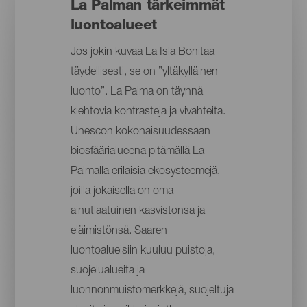
La Palman tärkeimmät
luontoalueet
Jos jokin kuvaa La Isla Bonitaa
täydellisesti, se on ”yltäkylläinen
luonto”. La Palma on täynnä
kiehtovia kontrasteja ja vivahteita.
Unescon kokonaisuudessaan
biosfäärialueena pitämällä La
Palmalla erilaisia ekosysteemejä,
joilla jokaisella on oma
ainutlaatuinen kasvistonsa ja
eläimistönsä. Saaren
luontoalueisiin kuuluu puistoja,
suojelualueita ja
luonnonmuistomerkkejä, suojeltuja