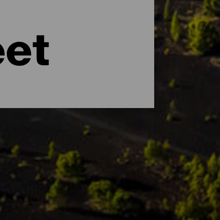
eet
asteja ja vivahteita. Unescon
nutlaatuinen kasvistonsa ja eläimistönsä.
, jotka kiinnostavat sekä matkailijoita että