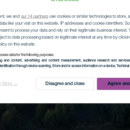
ent, we and
our 14 partners
use cookies or similar technologies to store,
ata like your visit on this website, IP addresses and cookie identifiers. 
onsent to process your data and rely on their legitimate business interest
ject to data processing based on legitimate interest at any time by click
olicy on this website.
ocess data for the following purposes:
ing and content, advertising and content measurement, audience research and service
dentification through device scanning
, Store and/or access information on a device
, Technica
n More →
Disagree and close
Agree and