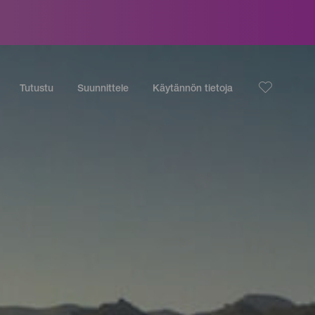
Tutustu
Suunnittele
Käytännön tietoja