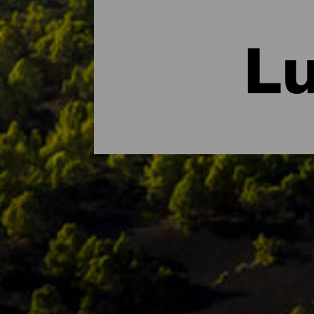
Lu
La Palman tärkeimmät lu
Jos jokin kuvaa La Isla Bonitaa täydellises
kokonaisuudessaan biosfäärialueena pitämäl
Saaren luontoalueisiin kuuluu puistoja, suo