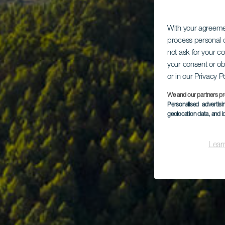
With your agreem
process personal d
not ask for your c
your consent or ob
or in our Privacy P
We and our partners pr
Personalised advertis
geolocation data, and i
Lear