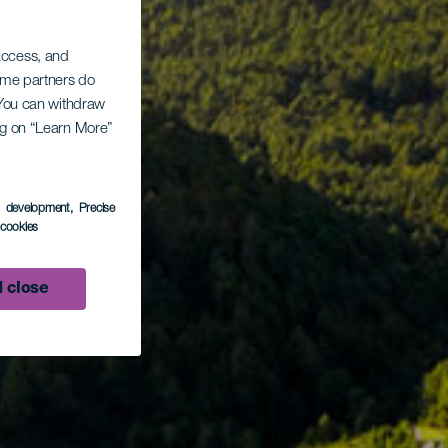
 access, and
Some partners do
. You can withdraw
ing on “Learn More”
s development
, Precise
l cookies
 close