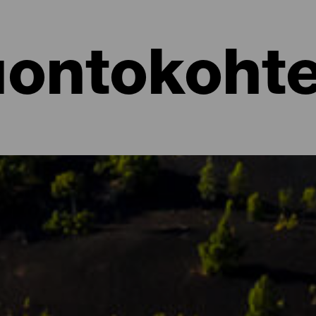
ontokoht
ontoalueet
ti, se on ”yltäkylläinen luonto”. La Palma on täynnä kiehtovia kontr
lä La Palmalla erilaisia ekosysteemejä, joilla jokaisella on oma ai
jelualueita ja luonnonmuistomerkkejä, suojeltuja alueita ja paikkoja