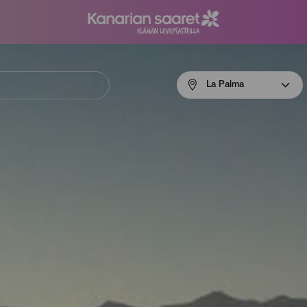
Menú
La Palma
navigation
La
Palma