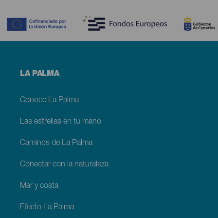
Contenido
Menú
LA PALMA
footer
La
Palma
Conoce La Palma
Las estrellas en tu mano
Caminos de La Palma
Conectar con la naturaleza
Mar y costa
Efecto La Palma