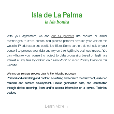
With your agreement, we and
our 14 partners
use cookies or similar
technologies to store, access, and process personal data like your visit on this
website, IP addresses and cookie identifiers. Some partners do not ask for your
consent to process your data and rely on their legitimate business interest. You
can withdraw your consent or object to data processing based on legitimate
interest at any time by clicking on “Learn More” or in our Privacy Policy on this
website.
We and our partners process data for the following purposes:
LA PALMA
Personalised advertising and content, advertising and content measurement, audience
Tajadre en Navidad
research and services development
, Precise geolocation data, and identification
through device scanning
, Store and/or access information on a device
, Technical
cookies
Imagen
Listado
Learn More →