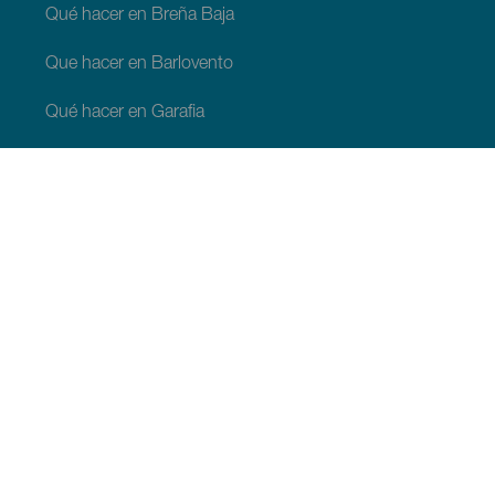
Qué hacer en Breña Baja
Que hacer en Barlovento
Qué hacer en Garafia
Qué hacer en Los Llanos de Aridane
Qué hacer en Puntagorda
Qué hacer en San Andrés y Sauces
Qué hacer en Tijarafe
Qué hacer en Villa de Mazo
QUE VER Y HACER