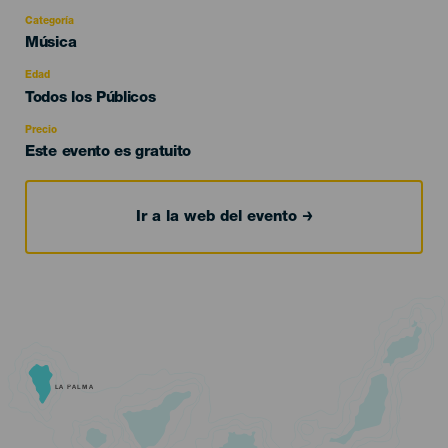
Categoría
Categoría
Música
del
evento
Edad
Edad
Todos los Públicos
Recomendada
Precio
Este evento es gratuito
Ir a la web del evento
LA PALMA