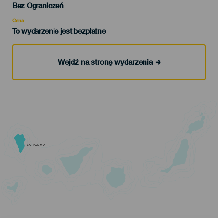
Edad
Bez Ograniczeń
Recomendada
Cena
To wydarzenie jest bezpłatne
Wejdź na stronę wydarzenia
LA PALMA