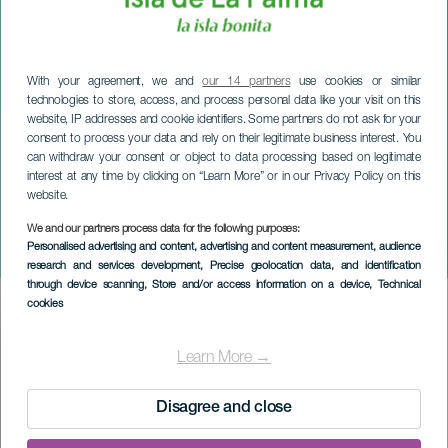
With your agreement, we and
our 14 partners
use cookies or similar
technologies to store, access, and process personal data like your visit on this
website, IP addresses and cookie identifiers. Some partners do not ask for your
consent to process your data and rely on their legitimate business interest. You
can withdraw your consent or object to data processing based on legitimate
interest at any time by clicking on “Learn More” or in our Privacy Policy on this
website.
LA PALMA
We and our partners process data for the following purposes:
Personalised advertising and content, advertising and content measurement, audience
Tajadre na Boże Narodzenie
research and services development
, Precise geolocation data, and identification
through device scanning
, Store and/or access information on a device
, Technical
cookies
Imagen
Listado
Learn More →
Disagree and close