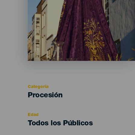
Categoría
Categoría
Procesión
del
evento
Edad
Edad
Todos los Públicos
Recomendada