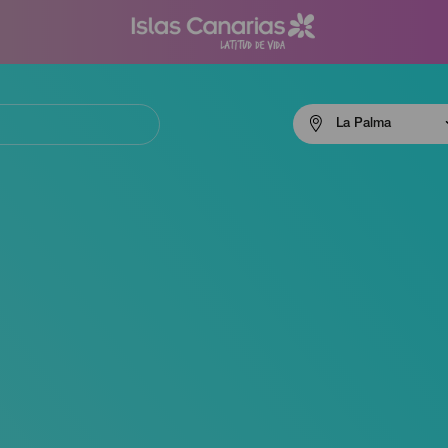
Menú
La Palma
navigation
La
Palma