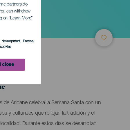
Some partners do
 de
. You can withdraw
ing on “Learn More”
s development
, Precise
l cookies
 close
ne
os de Aridane celebra la Semana Santa con un
s y culturales que reflejan la tradición y el
a localidad. Durante estos días se desarrollan