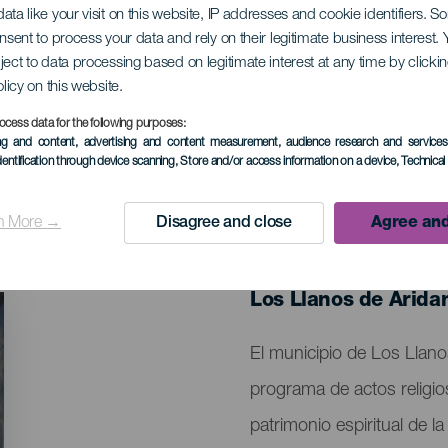
ata like your visit on this website, IP addresses and cookie identifiers. 
anta de Los Llanos
onsent to process your data and rely on their legitimate business interest
ject to data processing based on legitimate interest at any time by click
olicy on this website.
ocess data for the following purposes:
ing and content, advertising and content measurement, audience research and service
dentification through device scanning
, Store and/or access information on a device
, Technica
n More →
Disagree and close
Agree and
EVENTO PASADO
21 Marzo al 5 Abril
Localidad
Los Llanos de Arida
Descripción
El municipio de Los Llan
del
programa de actos religioso
evento
patrimonio espiritual de l