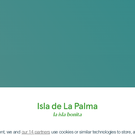
ent, we and
our 14 partners
use cookies or similar technologies to store,