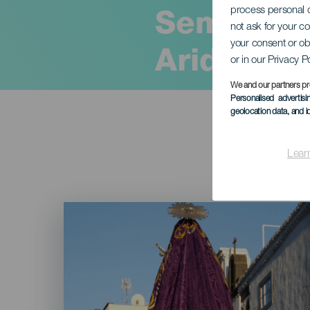
process personal d
Semana S
not ask for your c
your consent or ob
Aridane
or in our Privacy P
We and our partners pr
Personalised advertis
geolocation data, and i
Lear
Imagen
Listado