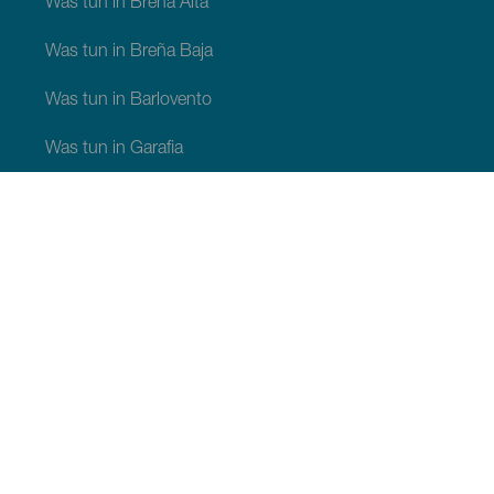
Was tun in Breña Alta
Was tun in Breña Baja
Was tun in Barlovento
Was tun in Garafia
Was tun in Los Llanos de Aridane
Was tun in Puntagorda
Was tun in San Andrés y Sauces
Was tun in Tijarafe
Was tun in Villa de Mazo