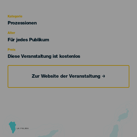
Kategorie
Categoría
Prozessionen
del
evento
Alter
Edad
Für jedes Publikum
Recomendada
Preis
Diese Veranstaltung ist kostenlos
Zur Website der Veranstaltung
LA PALMA