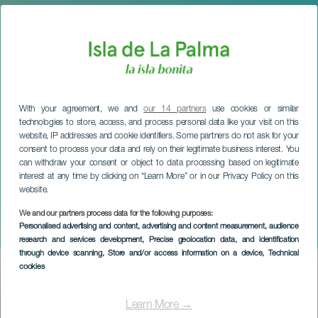
With your agreement, we and
our 14 partners
use cookies or similar
technologies to store, access, and process personal data like your visit on this
website, IP addresses and cookie identifiers. Some partners do not ask for your
consent to process your data and rely on their legitimate business interest. You
can withdraw your consent or object to data processing based on legitimate
interest at any time by clicking on “Learn More” or in our Privacy Policy on this
website.
LA PALMA
Karwoche in Los Llanos de
We and our partners process data for the following purposes:
Personalised advertising and content, advertising and content measurement, audience
Aridane
research and services development
, Precise geolocation data, and identification
through device scanning
, Store and/or access information on a device
, Technical
cookies
Imagen
Listado
Learn More →