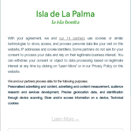
With your agreement, we and
our 14 partners
use cookies or similar
technologies to store, access, and process personal data like your visit on this
website, IP addresses and cookie identifiers. Some partners do not ask for your
consent to process your data and rely on their legitimate business interest. You
can withdraw your consent or object to data processing based on legitimate
interest at any time by clicking on “Learn More” or in our Privacy Policy on this
website.
We and our partners process data for the following purposes:
LA PALMA
Personalised advertising and content, advertising and content measurement, audience
Oleándole
research and services development
, Precise geolocation data, and identification
through device scanning
, Store and/or access information on a device
, Technical
cookies
Imagen
Listado
Learn More →