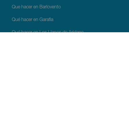
Que hacer en Barlovento
Qué hacer en Garafia
Qué hacer en Los Llanos de Aridane
Qué hacer en Puntagorda
Qué hacer en San Andrés y Sauces
Qué hacer en Tijarafe
Qué hacer en Villa de Mazo
QUE VER Y HACER