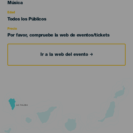
Categoría
Música
del
evento
Edad
Edad
Todos los Públicos
Recomendada
Precio
Por favor, compruebe la web de eventos/tickets
Ir a la web del evento
LA PALMA