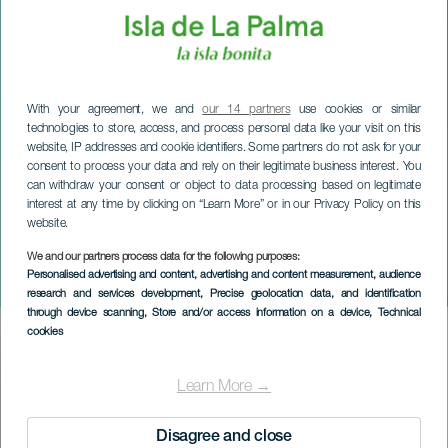
With your agreement, we and
our 14 partners
use cookies or similar
technologies to store, access, and process personal data like your visit on this
website, IP addresses and cookie identifiers. Some partners do not ask for your
consent to process your data and rely on their legitimate business interest. You
can withdraw your consent or object to data processing based on legitimate
interest at any time by clicking on “Learn More” or in our Privacy Policy on this
website.
We and our partners process data for the following purposes:
LA PALMA
Personalised advertising and content, advertising and content measurement, audience
Oleándole
research and services development
, Precise geolocation data, and identification
through device scanning
, Store and/or access information on a device
, Technical
cookies
Imagen
Listado
Learn More →
Disagree and close