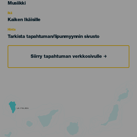
Categoría
Musiikki
del
evento
Ikä
Edad
Kaiken Ikäisille
Recomendada
Hinta
Tarkista tapahtuman/lipunmyynnin sivusto
Siirry tapahtuman verkkosivulle
LA PALMA