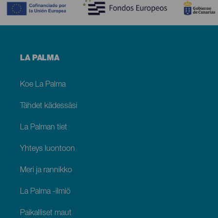
Menú
LA PALMA
footer
La
Palma
Koe La Palma
Tähdet kädessäsi
La Palman tiet
Yhteys luontoon
Meri ja rannikko
La Palma -ilmiö
Paikalliset maut