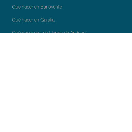
Que hacer en Barlovento
Qué hacer en Garafia
Qué hacer en Los Llanos de Aridane
Qué hacer en Puntagorda
Qué hacer en San Andrés y Sauces
Qué hacer en Tijarafe
Qué hacer en Villa de Mazo
QUE VER Y HACER