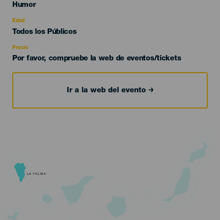
Categoría
Humor
del
evento
Edad
Edad
Todos los Públicos
Recomendada
Precio
Por favor, compruebe la web de eventos/tickets
Ir a la web del evento
LA PALMA