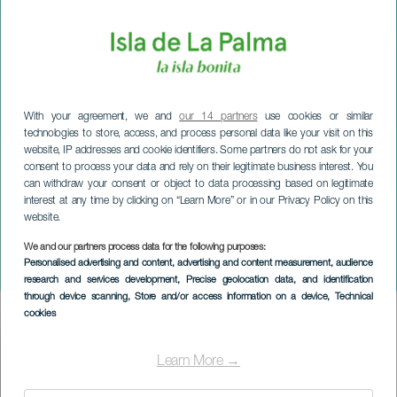
With your agreement, we and
our 14 partners
use cookies or similar
technologies to store, access, and process personal data like your visit on this
website, IP addresses and cookie identifiers. Some partners do not ask for your
consent to process your data and rely on their legitimate business interest. You
can withdraw your consent or object to data processing based on legitimate
interest at any time by clicking on “Learn More” or in our Privacy Policy on this
website.
LA PALMA
Goyo Jiménez: America
We and our partners process data for the following purposes:
Personalised advertising and content, advertising and content measurement, audience
Forever
research and services development
, Precise geolocation data, and identification
through device scanning
, Store and/or access information on a device
, Technical
cookies
Imagen
Listado
Learn More →