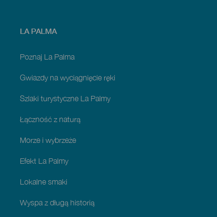
Menú
LA PALMA
footer
La
Palma
Poznaj La Palma
Gwiazdy na wyciągnięcie ręki
Szlaki turystyczne La Palmy
Łączność z naturą
Morze i wybrzeże
Efekt La Palmy
Lokalne smaki
Wyspa z długą historią