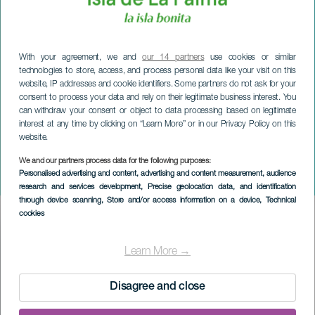
With your agreement, we and
our 14 partners
use cookies or similar
technologies to store, access, and process personal data like your visit on this
website, IP addresses and cookie identifiers. Some partners do not ask for your
consent to process your data and rely on their legitimate business interest. You
can withdraw your consent or object to data processing based on legitimate
interest at any time by clicking on “Learn More” or in our Privacy Policy on this
website.
LA PALMA
Goyo Jiménez: America
We and our partners process data for the following purposes:
Personalised advertising and content, advertising and content measurement, audience
Forever
research and services development
, Precise geolocation data, and identification
through device scanning
, Store and/or access information on a device
, Technical
cookies
Imagen
Listado
Learn More →
Disagree and close