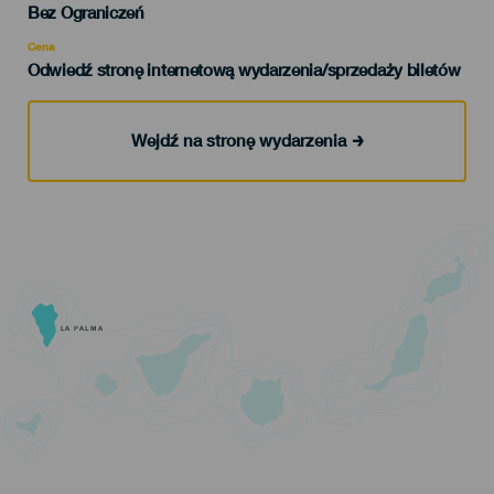
Edad
Bez Ograniczeń
Recomendada
Cena
Odwiedź stronę internetową wydarzenia/sprzedaży biletów
Wejdź na stronę wydarzenia
LA PALMA