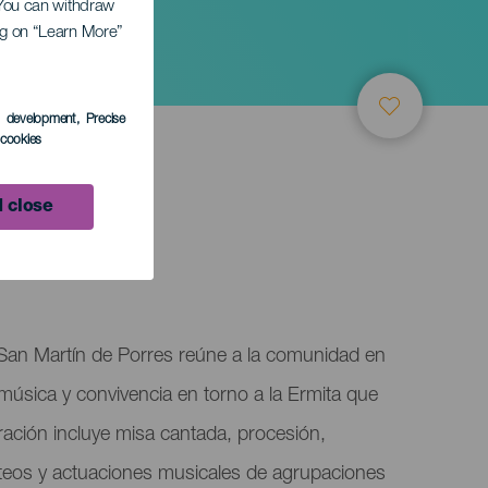
. You can withdraw
ing on “Learn More”
res
s development
, Precise
l cookies
 close
 San Martín de Porres reúne a la comunidad en
 música y convivencia en torno a la Ermita que
ración incluye misa cantada, procesión,
orteos y actuaciones musicales de agrupaciones