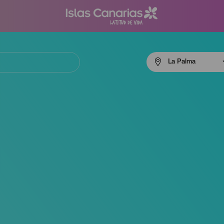
Menú
La Palma
navigation
La
Palma