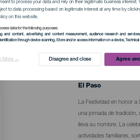
onsent to process your data and rely on their legitimate business interest
ject to data processing based on legitimate interest at any time by click
d San Martín de Por
olicy on this website.
ocess data for the following purposes:
ing and content, advertising and content measurement, audience research and service
dentification through device scanning
, Store and/or access information on a device
, Technica
n More →
Disagree and close
Agree and
EVENTO PASADO
08 Noviembre 2025
Localidad
El Paso
Descripción
La Festividad en honor a
del
una jornada de tradición,
evento
lleva su nombre. La celeb
actividades familiares, s