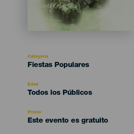
Categoría
Categoría
Fiestas Populares
del
evento
Edad
Edad
Todos los Públicos
Recomendada
Precio
Este evento es gratuito