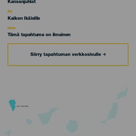
Categoría
Kansanjuhlat
del
evento
Ikä
Edad
Kaiken Ikäisille
Recomendada
Hinta
Tämä tapahtuma on ilmainen
Siirry tapahtuman verkkosivulle
LA PALMA