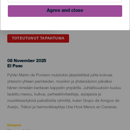
Agree and close
TOTEUTUNUT TAPAHTUMA
08 November 2025
Localidad
El Paso
Descripción
Pyhän Martin de Porresin muistoksi järjestettävä juhla kokoaa
del
yhteisön yhteen perinteiden, musiikin ja yhdessäolon päiväksi
evento
hänen nimeään kantavan kappelin ympärille. Juhlallisuuksiin kuuluu
laulettu messu, kulkue, perheaktiviteetteja, arpajaisia ja
musiikkiesityksiä paikallisilta ryhmiltä, kuten Grupo de Amigos de
Axerjo, Trébol ja harmonikkayhtye Una Hora Menos en Canarias.
Kategoria