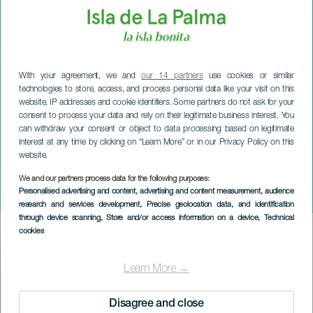
With your agreement, we and
our 14 partners
use cookies or similar
technologies to store, access, and process personal data like your visit on this
website, IP addresses and cookie identifiers. Some partners do not ask for your
consent to process your data and rely on their legitimate business interest. You
can withdraw your consent or object to data processing based on legitimate
interest at any time by clicking on “Learn More” or in our Privacy Policy on this
website.
LA PALMA
Festividad San Martín de
We and our partners process data for the following purposes:
Personalised advertising and content, advertising and content measurement, audience
Porres
research and services development
, Precise geolocation data, and identification
through device scanning
, Store and/or access information on a device
, Technical
cookies
Imagen
Listado
Learn More →
Disagree and close