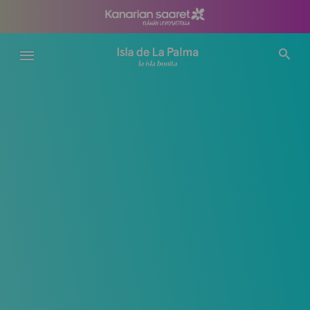
Hyppää
pääsisältöön