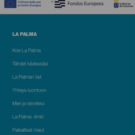
Menú
LA PALMA
footer
La
Palma
Koe La Palma
Tähdet kädessäsi
La Palman tiet
Yhteys luontoon
Meri ja rannikko
La Palma -ilmiö
Paikalliset maut