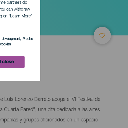
Some partners do
. You can withdraw
ing on “Learn More”
s development
, Precise
l cookies
 close
é Luis Lorenzo Barreto acoge el VI Festival de
La Cuarta Pared”, una cita dedicada a las artes
mpañías y grupos aficionados en un espacio