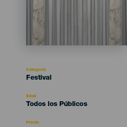
Categoría
Categoría
Festival
del
evento
Edad
Edad
Todos los Públicos
Recomendada
Precio