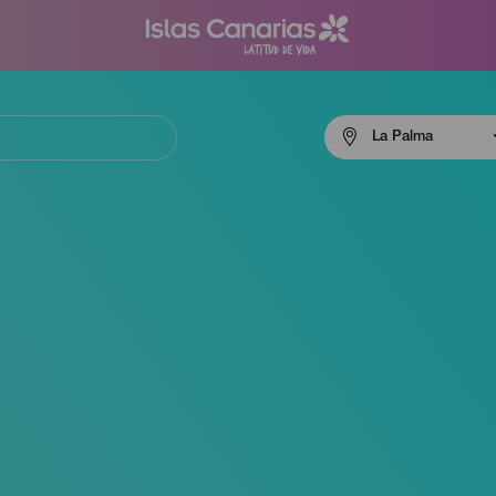
Menú
La Palma
navigation
La
Palma