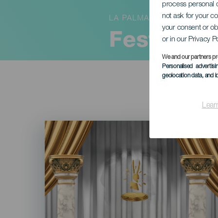
process personal d
not ask for your c
LA PALMA
your consent or ob
Festival 
or in our Privacy P
We and our partners pr
Personalised advertis
geolocation data, and i
Lear
Imagen
Listado