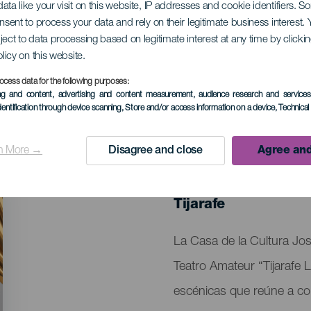
ata like your visit on this website, IP addresses and cookie identifiers. 
onsent to process your data and rely on their legitimate business interest
ject to data processing based on legitimate interest at any time by click
de Teatro Amateur
olicy on this website.
ocess data for the following purposes:
ing and content, advertising and content measurement, audience research and service
dentification through device scanning
, Store and/or access information on a device
, Technica
n More →
Disagree and close
Agree and
EVENTO PASADO
24 al 25 Abril
Localidad
Tijarafe
Descripción
La Casa de la Cultura Jos
del
Teatro Amateur “Tijarafe 
evento
escénicas que reúne a co