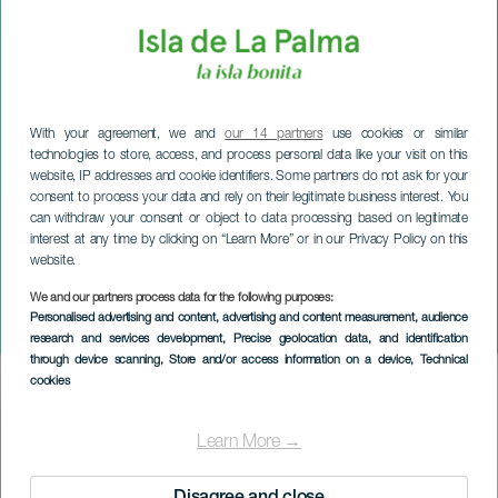
With your agreement, we and
our 14 partners
use cookies or similar
technologies to store, access, and process personal data like your visit on this
website, IP addresses and cookie identifiers. Some partners do not ask for your
consent to process your data and rely on their legitimate business interest. You
can withdraw your consent or object to data processing based on legitimate
interest at any time by clicking on “Learn More” or in our Privacy Policy on this
website.
We and our partners process data for the following purposes:
LA PALMA
Personalised advertising and content, advertising and content measurement, audience
Amateur Theater Festival
research and services development
, Precise geolocation data, and identification
through device scanning
, Store and/or access information on a device
, Technical
cookies
Imagen
Listado
Learn More →