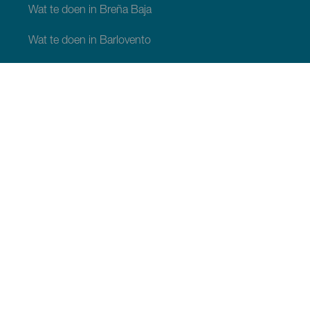
Wat te doen in Breña Baja
Wat te doen in Barlovento
Wat te doen in Garafia
Wat te doen in Los Llanos de Aridane
Wat te doen in Puntagorda
Wat te doen in San Andrés y Sauces
Wat te doen in Tijarafe
Wat te doen in Villa de Mazo
WAT TE ZIEN EN TE DOEN