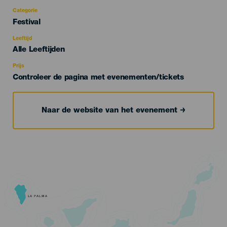
Categorie
Categoría
Festival
del
evento
Leeftijd
Edad
Alle Leeftijden
Recomendada
Prijs
Controleer de pagina met evenementen/tickets
Naar de website van het evenement
LA PALMA