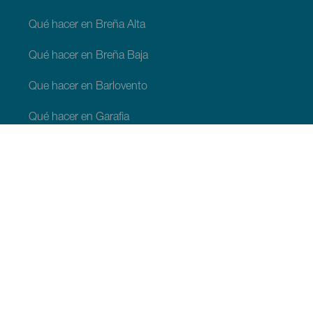
Qué hacer en Breña Alta
Qué hacer en Breña Baja
Que hacer en Barlovento
Qué hacer en Garafia
Qué hacer en Los Llanos de Aridane
Qué hacer en Puntagorda
Qué hacer en San Andrés y Sauces
Qué hacer en Tijarafe
Qué hacer en Villa de Mazo