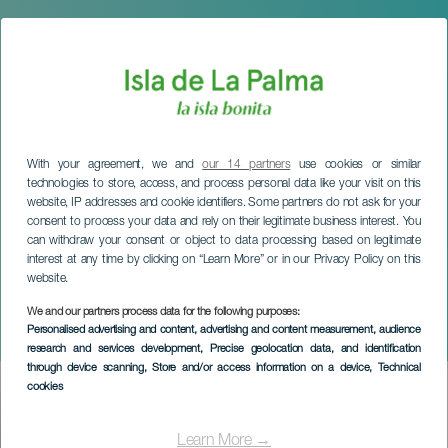
With your agreement, we and
our 14 partners
use cookies or similar
technologies to store, access, and process personal data like your visit on this
website, IP addresses and cookie identifiers. Some partners do not ask for your
consent to process your data and rely on their legitimate business interest. You
can withdraw your consent or object to data processing based on legitimate
interest at any time by clicking on “Learn More” or in our Privacy Policy on this
website.
LA PALMA
Copa de Canarias de
We and our partners process data for the following purposes:
Personalised advertising and content, advertising and content measurement, audience
Escalada en Bloque
research and services development
, Precise geolocation data, and identification
through device scanning
, Store and/or access information on a device
, Technical
cookies
Imagen
Listado
Learn More →