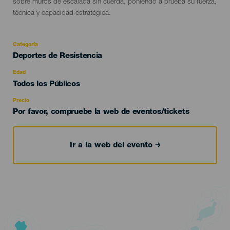
sobre muros de escalada sin cuerda, poniendo a prueba su fuerza,
técnica y capacidad estratégica.
Categoría
Categoría
Deportes de Resistencia
del
evento
Edad
Edad
Todos los Públicos
Recomendada
Precio
Por favor, compruebe la web de eventos/tickets
Ir a la web del evento