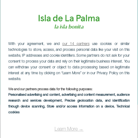
With your agreement, we and
our 14 partners
use cookies or similar
technologies to store, access, and process personal data like your visit on this
website, IP addresses and cookie identifiers. Some partners do not ask for your
consent to process your data and rely on their legitimate business interest. You
can withdraw your consent or object to data processing based on legitimate
interest at any time by clicking on “Learn More” or in our Privacy Policy on this
website.
LA PALMA
Canarische Eilanden
We and our partners process data for the following purposes:
Personalised advertising and content, advertising and content measurement, audience
Boulder Cup
research and services development
, Precise geolocation data, and identification
through device scanning
, Store and/or access information on a device
, Technical
cookies
Imagen
Listado
Learn More →