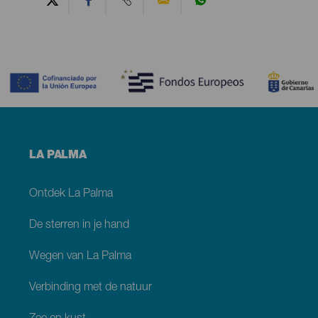
Contenido
Menú
LA PALMA
footer
La
Palma
Ontdek La Palma
De sterren in je hand
Wegen van La Palma
Verbinding met de natuur