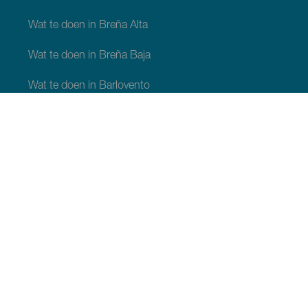
Wat te doen in Breña Alta
Wat te doen in Breña Baja
Wat te doen in Barlovento
Wat te doen in Garafia
Wat te doen in Los Llanos de Aridane
Wat te doen in Puntagorda
Wat te doen in San Andrés y Sauces
Wat te doen in Tijarafe
Wat te doen in Villa de Mazo