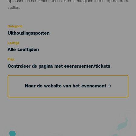
oplossen en hun kracht, techniek en strategisch inzicht op de proef
stellen.
Categorie
Categoría
Uithoudingssporten
del
evento
Leeftijd
Edad
Alle Leeftijden
Recomendada
Prijs
Controleer de pagina met evenementen/tickets
Naar de website van het evenement