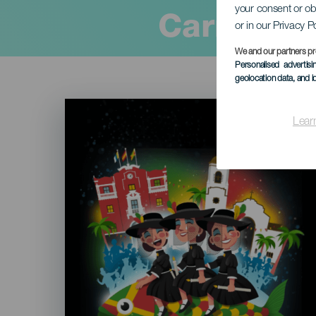
your consent or ob
Carnaval 
or in our Privacy P
We and our partners pr
Personalised advertis
geolocation data, and i
Imagen
Listado
Lear