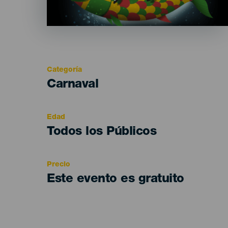
Categoría
Categoría
Carnaval
del
evento
Edad
Edad
Todos los Públicos
Recomendada
Precio
Este evento es gratuito