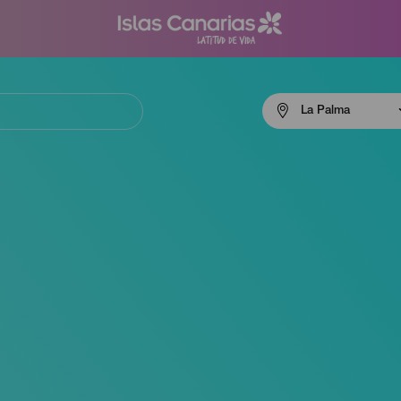
Menú
La Palma
navigation
La
Palma