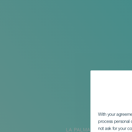
With your agreem
process personal d
not ask for your c
LA PALMA