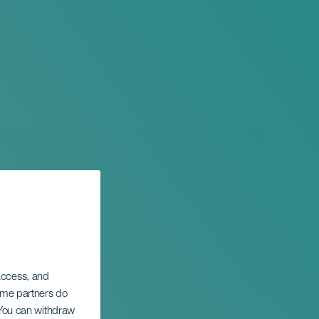
 access, and
Some partners do
. You can withdraw