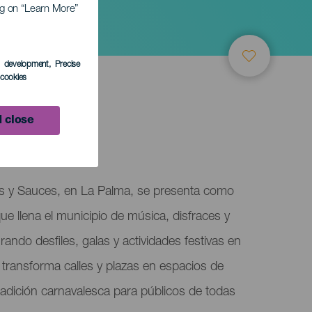
ing on “Learn More”
uces
s development
, Precise
l cookies
 close
s
s y Sauces, en La Palma, se presenta como
ue llena el municipio de música, disfraces y
grando desfiles, galas y actividades festivas en
transforma calles y plazas en espacios de
tradición carnavalesca para públicos de todas