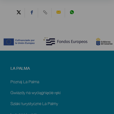
Contenido
Menú
LA PALMA
footer
La
Palma
Poznaj La Palma
Gwiazdy na wyciągnięcie ręki
Szlaki turystyczne La Palmy