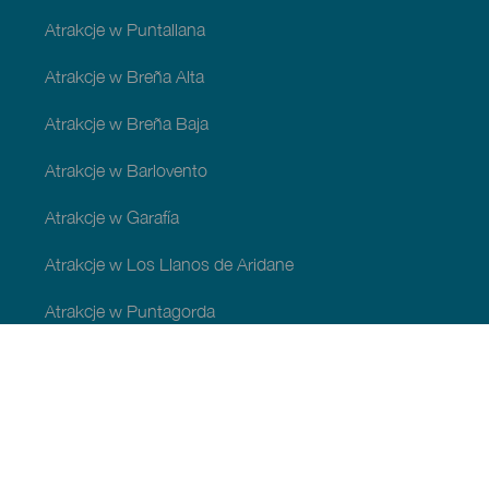
Atrakcje w Puntallana
Atrakcje w Breña Alta
Atrakcje w Breña Baja
Atrakcje w Barlovento
Atrakcje w Garafía
Atrakcje w Los Llanos de Aridane
Atrakcje w Puntagorda
Atrakcje w San Andrés y Sauces
Atrakcje w Tijarafe
Atrakcje w Villa de Mazo