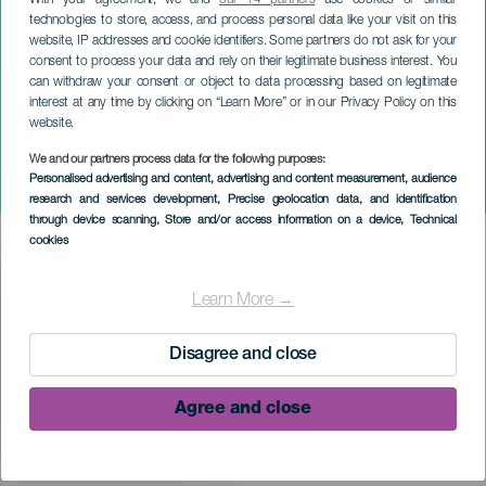
With your agreement, we and
our 14 partners
use cookies or similar
technologies to store, access, and process personal data like your visit on this
website, IP addresses and cookie identifiers. Some partners do not ask for your
consent to process your data and rely on their legitimate business interest. You
can withdraw your consent or object to data processing based on legitimate
interest at any time by clicking on “Learn More” or in our Privacy Policy on this
website.
LA PALMA
Karnawał San Andrés y
We and our partners process data for the following purposes:
Personalised advertising and content, advertising and content measurement, audience
Sauces
research and services development
, Precise geolocation data, and identification
through device scanning
, Store and/or access information on a device
, Technical
cookies
Imagen
Listado
Learn More →
Disagree and close
Agree and close