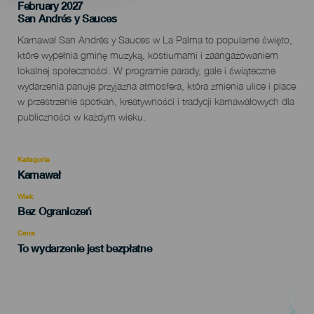
February 2027
Localidad
San Andrés y Sauces
Descripción
Karnawał San Andrés y Sauces w La Palma to popularne święto,
del
które wypełnia gminę muzyką, kostiumami i zaangażowaniem
evento
lokalnej społeczności. W programie parady, gale i świąteczne
wydarzenia panuje przyjazna atmosfera, która zmienia ulice i place
w przestrzenie spotkań, kreatywności i tradycji karnawałowych dla
publiczności w każdym wieku.
Kategoria
Categoría
Karnawał
del
evento
Wiek
Edad
Bez Ograniczeń
Recomendada
Cena
To wydarzenie jest bezpłatne