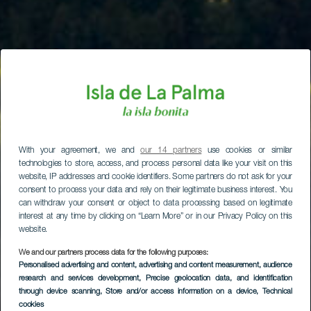
With your agreement, we and
our 14 partners
use cookies or similar
technologies to store, access, and process personal data like your visit on this
website, IP addresses and cookie identifiers. Some partners do not ask for your
consent to process your data and rely on their legitimate business interest. You
can withdraw your consent or object to data processing based on legitimate
interest at any time by clicking on “Learn More” or in our Privacy Policy on this
website.
We and our partners process data for the following purposes:
Personalised advertising and content, advertising and content measurement, audience
research and services development
, Precise geolocation data, and identification
through device scanning
, Store and/or access information on a device
, Technical
cookies