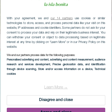
With your agreement, we and
our 14 partners
use cookies or similar
technologies to store, access, and process personal data like your visit on this
website, IP addresses and cookie identifiers. Some partners do not ask for your
consent to process your data and rely on their legitimate business interest. You
can withdraw your consent or object to data processing based on legitimate
interest at any time by clicking on “Learn More” or in our Privacy Policy on this
website.
We and our partners process data for the following purposes:
Personalised advertising and content, advertising and content measurement, audience
research and services development
, Precise geolocation data, and identification
through device scanning
, Store and/or access information on a device
, Technical
cookies
Learn More →
Disagree and close