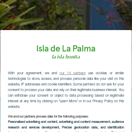
With your agreement, we and
our 14 partners
use cookies or similar
technologies to store, access, and process personal data like your visit on this
website, IP addresses and cookie identifiers. Some partners do not ask for your
consent to process your data and rely on their legitimate business interest. You
can withdraw your consent or object to data processing based on legitimate
interest at any time by clicking on “Learn More” or in our Privacy Policy on this
website.
We and our partners process data for the following purposes:
Personalised advertising and content, advertising and content measurement, audience
research and services development
, Precise geolocation data, and identification