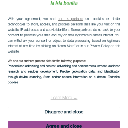
With your agreement, we and
our 14 partners
use cookies or similar
technologies to store, access, and process personal data like your visit on this
website, IP addresses and cookie identifiers. Some partners do not ask for your
consent to process your data and rely on their legitimate business interest. You
can withdraw your consent or object to data processing based on legitimate
interest at any time by clicking on “Learn More” or in our Privacy Policy on this
website.
We and our partners process data for the following purposes:
Personalised advertising and content, advertising and content measurement, audience
research and services development
, Precise geolocation data, and identification
through device scanning
, Store and/or access information on a device
, Technical
cookies
Learn More →
Disagree and close
Agree and close